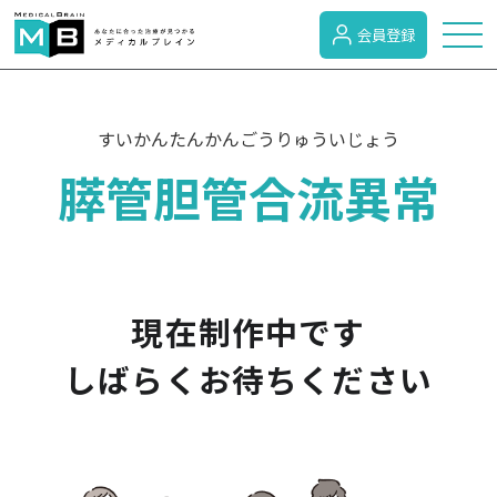
会員登録
トピックス
すいかんたんかんごうりゅういじょう
膵管胆管合流異常
症状検索
病名検索
現在制作中です
病気のカテゴリー
しばらくお待ちください
がん