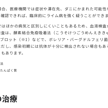
場合、医療機関では症状や滞在先、ダニにかまれた可能性
が確認できれば、臨床的にライム病を強く疑うことができ
ではほかの病気と区別しにくいこともあるため、血液検査
検査は、酵素結合免疫吸着法（こうそけつごうめんえききゅ
ンブロット（※1）などで、ボレリア・バーグドルフェリ
ただし、感染初期には抗体が十分に検出されない場合もあ
ともあります。
析法
るたんぱく質
の治療