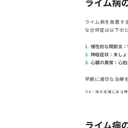
ライム病
ライム病を放置す
な合併症は以下の
慢性的な関節炎：
神経症状：末しょ
心臓の異常：心拍
早期に適切な治療
※6：体の末端にある
ライム病