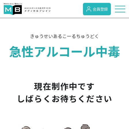
会員登録
トピックス
きゅうせいあるこーるちゅうどく
急性アルコール中毒
症状検索
病名検索
現在制作中です
病気のカテゴリー
しばらくお待ちください
がん