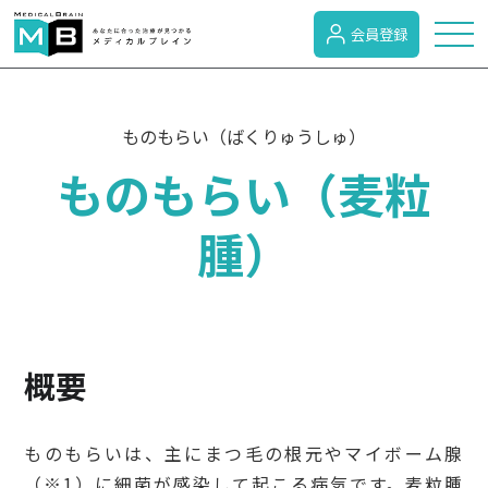
会員登録
トピックス
ものもらい（ばくりゅうしゅ）
ものもらい（麦粒
症状検索
腫）
病名検索
病気のカテゴリー
概要
がん
ものもらいは、主にまつ毛の根元やマイボーム腺
（※1）に細菌が感染して起こる病気です。麦粒腫