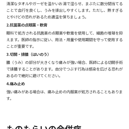
清潔なタオルやガーゼを温かいお湯で湿らせ、まぶたに数分間当てる
ことで血行を良くし、うみを排出しやすくします。ただし、熱すぎる
とやけどの恐れがあるため適温を保ちましょう。
2.抗菌薬の点眼薬・軟膏
眼科で処方される抗菌薬の点眼薬や軟膏を使用して、細菌の増殖を抑
えます。医師の指示に従い、用法・用量や使用期間を守って使用する
ことが重要です。
3.切開・排膿（はいのう）
膿（うみ）の部分が大きくなり痛みが強い場合、医師による切開手術
で排膿することがあります。自分でつぶす行為は感染を広げる恐れが
あるので絶対に避けてください。
4.痛み止め
強い痛みがある場合は、痛み止めの内服薬が処方されることもありま
す。
ものもらいの合併症