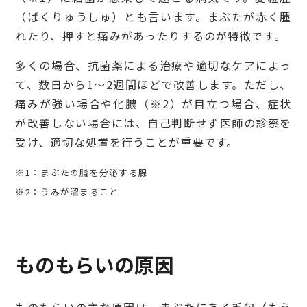
（ばくりゅうしゅ）とも言います。まぶたが赤く腫
検診・検査
れたり、押すと痛みがあったりするのが特徴です。
多くの場合、抗菌薬による治療や適切なケアによっ
出産・子ども
て、数日から1〜2週間ほどで改善します。ただし、
痛みが強い場合や化膿（※2）が目立つ場合、症状
が改善しない場合には、自己判断せず医師の診察を
病院の機能と役割
受け、適切な処置を行うことが重要です。
※1：まぶたの脂を分泌する腺
※2：うみが溜まること
ものもらいの原因
ものもらいの主な原因は、まぶたにある毛包（もう