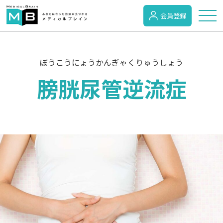
会員登録
トピックス
ぼうこうにょうかんぎゃくりゅうしょう
膀胱尿管逆流症
症状検索
病名検索
病気のカテゴリー
がん