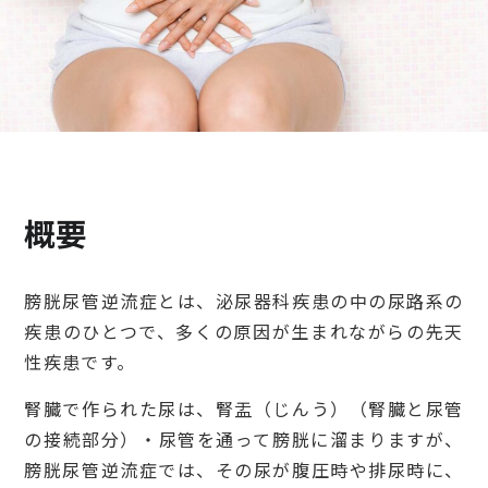
検診・検査
出産・子ども
病院の機能と役割
概要
膀胱尿管逆流症とは、泌尿器科疾患の中の尿路系の
疾患のひとつで、多くの原因が生まれながらの先天
性疾患です。
腎臓で作られた尿は、腎盂（じんう）（腎臓と尿管
の接続部分）・尿管を通って膀胱に溜まりますが、
膀胱尿管逆流症では、その尿が腹圧時や排尿時に、