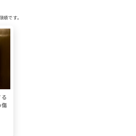
録順です。
する
の傷