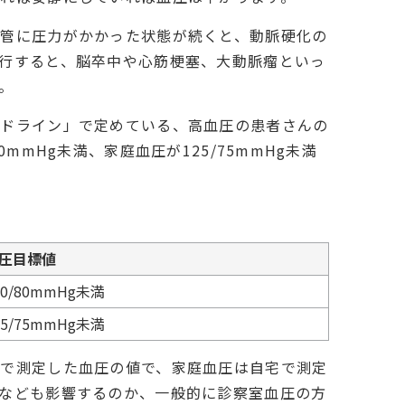
血管に圧力がかかった状態が続くと、動脈硬化の
行すると、脳卒中や心筋梗塞、大動脈瘤といっ
。
イドライン」で定めている、高血圧の患者さんの
0mmHg未満、家庭血圧が125/75mmHg未満
圧目標値
30/80mmHg未満
25/75mmHg未満
関で測定した血圧の値で、家庭血圧は自宅で測定
なども影響するのか、一般的に診察室血圧の方