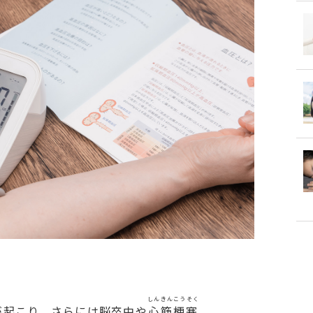
しんきんこうそく
が起こり、さらには脳卒中や
心筋梗塞
、