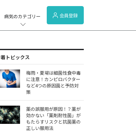
会員登録
病気のカテゴリー
新着トピックス
梅雨・夏場は細菌性食中毒
に注意！カンピロバクター
など4つの原因菌と予防対
策
薬の誤服用が原因！？薬が
効かない「薬剤耐性菌」が
もたらすリスクと抗菌薬の
正しい服用法