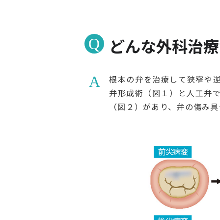
どんな外科治療
根本の弁を治療して狭窄や
弁形成術（図１）と人工弁
（図２）があり、弁の傷み具