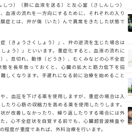
んしつ）（肺に血液を送る）と左心室（さしんしつ）
り、血液の流れを一方向にするために、それぞれの入り
弁膜症とは、弁が傷（いた）んで異常をきたした状態で
窄症（きょうさくしょう）」、弁の逆流を生じた場合は
んしょう）」といいます。重症化すると、血液の流れに
滞）、息切れ、動悸（どうき）、むくみなどの心不全症
状態を長年放っておくと、心臓の拡大と筋力低下を招
が難しくなります。手遅れになる前に治療を始めること
薬や、血圧を下げる薬を使用しますが、重症の場合は入
入したり心筋の収縮力を高める薬を使用したりします。
症状が改善しなかったり、繰り返したりする場合には外
また、心不全症状を自覚する前でも、心臓超音波検査や
の程度が重度であれば、外科治療を行います。