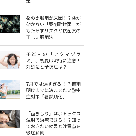
策
薬の誤服用が原因！？薬が
効かない「薬剤耐性菌」が
もたらすリスクと抗菌薬の
正しい服用法
子どもの「アタマジラ
ミ」、初夏は流行に注意！
対処法と予防法は？
7月では遅すぎる！？梅雨
明けまでに済ませたい熱中
症対策「暑熱順化」
「歯ぎしり」はボトックス
注射で治療できる！？知っ
ておきたい効果と注意点を
徹底解剖