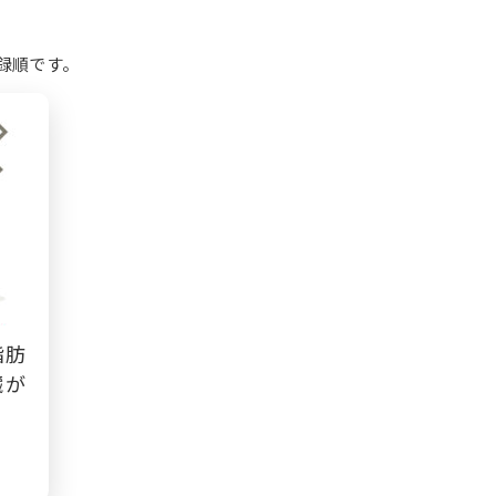
録順です。
脂肪
臓が