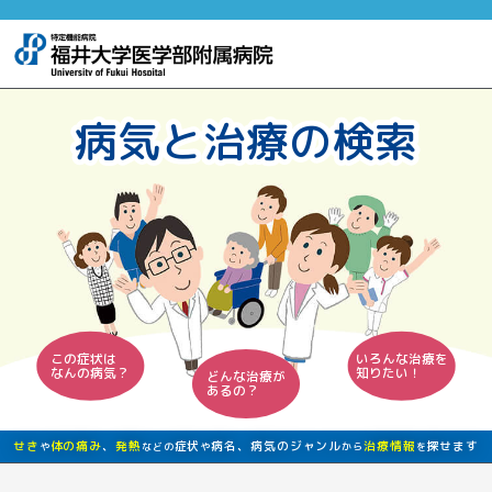
病気と治療の検索
この症状は
いろんな治療を
なんの病気？
知りたい！
どんな治療が
あるの？
せき
体の痛み
、
発熱
症状
病名、病気のジャンル
治療情報
探せます
や
などの
や
から
を