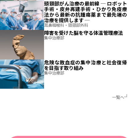
頭頸部がん治療の最前線
─ ロボット
手術・皮弁再建手術・ひかり免疫療
法から最新の抗腫瘍薬まで最先端の
治療を提供します ─
耳鼻咽喉科・頭頸部外科
障害を受けた脳を守る体温管理療法
集中治療部
危険な敗血症の集中治療と社会復帰
を目指す取り組み
集中治療部
一覧へ