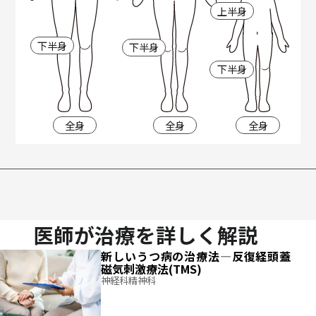
上半身
下半身
下半身
下半身
全身
全身
全身
医師が治療を詳しく解説
新しいうつ病の治療法―反復経頭蓋
磁気刺激療法(TMS)
神経科精神科