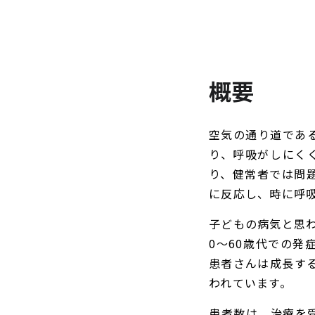
概要
空気の通り道であ
り、呼吸がしにく
り、健常者では問
に反応し、時に呼
子どもの病気と思
0～60歳代での
患者さんは成長す
われています。
患者数は、治療を