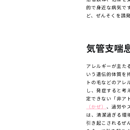
的で身近な病気で
ど、ぜんそくを誘
気管支喘
アレルギーが主た
いう遺伝的体質を
トの毛などのアレ
し、発症すると考
定できない「非ア
（かぜ）
、過労や
は、清潔過ぎる環
引き起こされるぜ