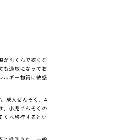
道がむくんで狭くな
ても過敏になってお
レルギー物質に敏感
。成人ぜんそく、4
す。小児ぜんそくの
そくへ移行するとい
ると推測され、一般