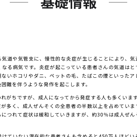
基礎情報
る気道や気管支に、慢性的な炎症が生じることにより、気
くなる病気です。炎症が起こっている患者さんの気道はと
題ないホコリやダニ、ペットの毛、たばこの煙といったア
吸困難を伴うような発作を起こします。
われがちですが、成人になってから発症する人も多くいます
発症が多く、成人ぜんそくの全患者の半数以上を占めていま
るにつれて症状は緩和していきますが、約30％は成人ぜん
受けていない潜在的な患者さんも含めると450万人ほどい