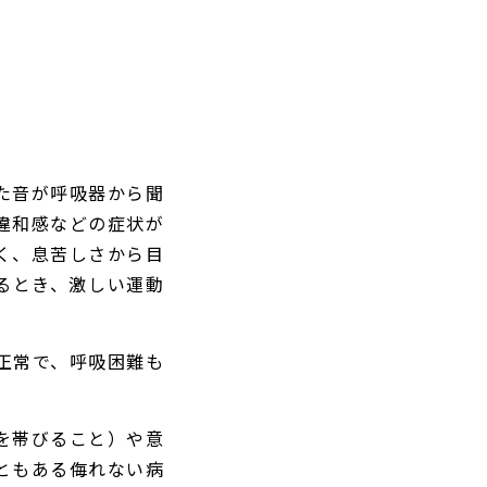
た音が呼吸器から聞
違和感などの症状が
く、息苦しさから目
るとき、激しい運動
正常で、呼吸困難も
を帯びること）や意
ともある侮れない病