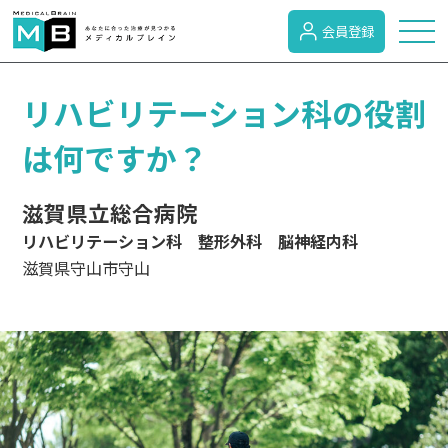
会員登録
トピックス
リハビリテーション科の役割
は何ですか？
症状検索
滋賀県立総合病院
リハビリテーション科 整形外科 脳神経内科
病名検索
滋賀県守山市守山
病気のカテゴリー
がん