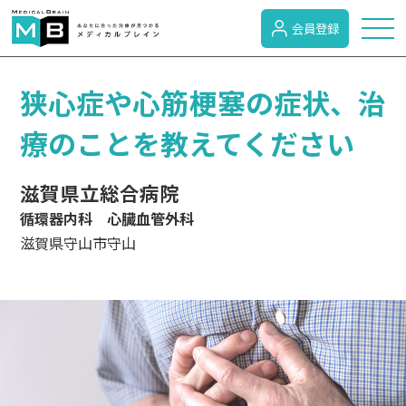
会員登録
トピックス
狭心症や心筋梗塞の症状、治
療のことを教えてください
症状検索
滋賀県立総合病院
循環器内科 心臓血管外科
病名検索
滋賀県守山市守山
病気のカテゴリー
がん