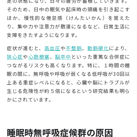
足の状態になり、日々の疲労が蓄積していきます。
そのため、日中の眠気や起床時の頭痛を引き起こす
ほか、慢性的な倦怠感（けんたいかん）を覚えた
り、集中力や注意力が散漫になるなど、日常生活に
支障をきたすようになります。
症状が進むと、
高血圧
や
不整脈
、
動脈硬化
により、
狭心症
や
心筋梗塞
、
脳卒中
といった重篤な合併症に
つながるリスクも高くなります。特に、１時間の睡
眠の間に、無呼吸や呼吸が弱くなる低呼吸が30回以
上ある重症レベルになると、心臓や脳にトラブルが
生じる危険性が約５倍になるという研究結果も明ら
かにされています。
睡眠時無呼吸症候群の原因