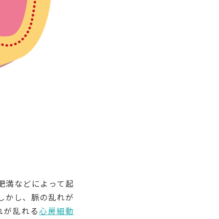
肥満などによって起
しかし、脈の乱れが
れが乱れる
心房細動