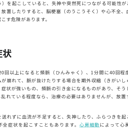
う）を起こしていると、失神や突然死につながる可能性が
、放置したりすると、脳梗塞（のうこうそく）や心不全、
起こす危険があります。
症状
20回以上になると頻脈（ひんみゃく）、1分間に40回
ムが崩れて、脈が抜けたりする場合を期外収縮（きがいし
、症状が強いもの、頻脈の引き金になるものがあり、そう
し乱れている程度なら、治療の必要はありませんが、放置
を送れずに血流が不足すると、失神したり、ふらつきを起
不全症状を起こすこともあります。
心房細動
によって心