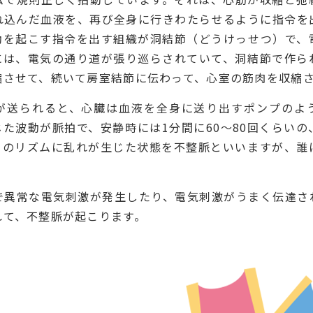
れ込んだ血液を、再び全身に行きわたらせるように指令を
動を起こす指令を出す組織が洞結節（どうけっせつ）で、
には、電気の通り道が張り巡らされていて、洞結節で作ら
縮させて、続いて房室結節に伝わって、心室の筋肉を収縮
が送られると、心臓は血液を全身に送り出すポンプのよ
た波動が脈拍で、安静時には1分間に60〜80回くらい
このリズムに乱れが生じた状態を不整脈といいますが、誰
で異常な電気刺激が発生したり、電気刺激がうまく伝達さ
れて、不整脈が起こります。