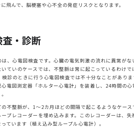
身に飛んで、脳梗塞や心不全の発症リスクとなります。
検査・診断
のは、心電図検査です。心臓の電気刺激の流れに異常がな
たいていのケースでは、不整脈は常に起こっているわけで
、検診のときに行う心電図検査では不十分なことがありま
型心電図測定器「ホルター心電計」を装着し、24時間の心
）。
どの不整脈が、1〜2カ月ほどの間隔で起こるようなケース
ループレコーダーを埋め込みます。このレコーダーは、失
なっています（植え込み型ループル心電計）。