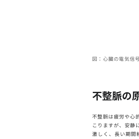
図：心臓の電気信
不整脈の
不整脈は疲労や心
こりますが、安静
激しく、長い期間