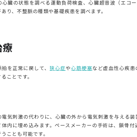
の心臓の状態を調べる運動負荷検査、心臓超音波（エコー
があり、不整脈の種類や基礎疾患を調べます。
治療
脈拍を正常に戻して、
狭心症
や
心筋梗塞
など虚血性心疾患
することです。
ー
の電気刺激の代わりに、心臓の外から電気刺激を与える装
て体内に埋め込みます。ペースメーカーの手術は、鎖骨付
行うことも可能です。