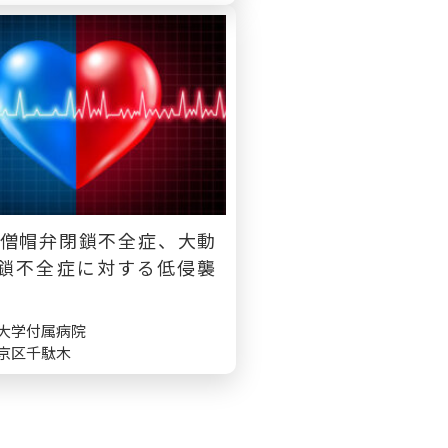
S：僧帽弁閉鎖不全症、大動
鎖不全症に対する低侵襲
大学付属病院
京区千駄木