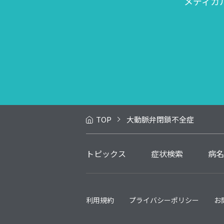
メディカ
TOP
大動脈弁閉鎖不全症
トピックス
症状検索
病名
利用規約
プライバシーポリシー
お