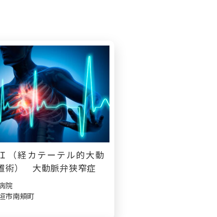
Ｉ（経カテーテル的大動
置術） 大動脈弁狭窄症
病院
垣市南頬町