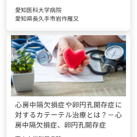
愛知医科大学病院
愛知県長久手市岩作雁又
心房中隔欠損症や卵円孔開存症に
対するカテーテル治療とは？－心
房中隔欠損症、卵円孔開存症