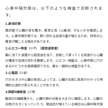
心房中隔欠損は、以下のような検査で診断されま
す。
1.身体診察
聴診器で心臓の音を聞き、異常な音（心雑音）がないかを確認しま
す。心房中隔欠損では、肺へ流れる血液の量が増えるため、特有の心
雑音が聞こえる場合があります。
2.心エコー検査（※7）（超音波検査）
胸に当てた装置から超音波を当て、反射して戻ってくる音波から心臓
の構造や血液の流れを観察します。心エコー検査は、心房中隔に穴が
あるかどうかを直接確認できる、最も一般的な検査方法です。
3.心電図（※8）
穴の大きさや心臓の負担によっては、心臓の右側に負荷がかかった特
徴的な波形が見られることがあります。
4.胸部X線検査（※9）
胸部のX線画像から、心臓や肺の状態を大まかに確認します。心臓の
右側が大きくなっていたり、肺血流が増えている場合は心房中隔欠損