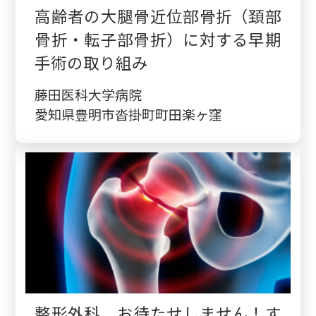
高齢者の大腿骨近位部骨折（頚部
骨折・転子部骨折）に対する早期
手術の取り組み
藤田医科大学病院
愛知県豊明市沓掛町町田楽ヶ窪
整形外科 お待たせしません！す