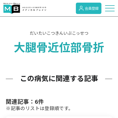
会員登録
トピックス
だいたいこつきんいぶこっせつ
大腿骨近位部骨折
症状検索
病名検索
この病気に関連する記事
病気のカテゴリー
関連記事：6件
がん
※記事のリストは登録順です。