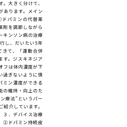
す。大きく分けて、
があります。メイン
②ドパミンの代替薬
薬剤を調節しながら
ーキンソン病の治療
行し、だいたい5年
てきて、「運動合併
します。ジスキネジア
オフは体内濃度が下
い過ぎないように慎
パミン濃度ができる
能の維持・向上のた
ン療法”というパー
ご紹介しています。
、３．デバイス治療
、②ドパミン持続皮