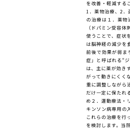
を改善・軽減する
1．薬物治療、2
の治療は１．薬物
（ドパミン受容体
使うことで、症状
は脳神経の減少を
前後で効果が弱ま
症」と呼ばれる“ジ
は、主に薬が効き
がって動きにくく
重に調整しながら
だけ一定に保たれ
め２．運動療法・
キンソン病専用の
これらの治療を行
を検討します。当