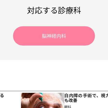
対応する診療科
脳神経内科
る
白内障の手術で、視
も改善
眼科