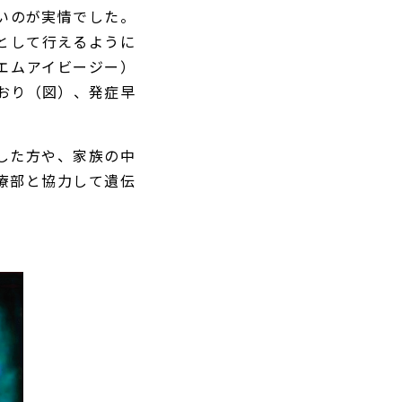
いのが実情でした。
として行えるように
 エムアイビージー）
ており（図）、発症早
した方や、家族の中
療部と協力して遺伝