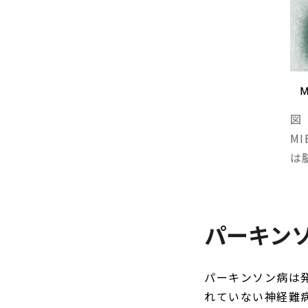
図
M
は
パーキン
パーキンソン病は
れていない神経難