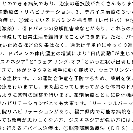
ことのできる病気であり、治療の選択肢がたくさんありま
．運動療法・リハビリテーション、3．デバイス治療の３つ
治療で、①減っているドパミンを補う薬（レボドパ）や
刺激薬）、③ドパミンの分解阻害薬などがあり、これらの
を軽減して日常生活を維持することができます。ただ、パ
食い止めるほどの効果はなく、通常は年単位にゆっくり進
り、ドパミンの体内濃度の増減により“日内変動”が生じ
スキネジア”と“ウェアリング-オフ”という症状が出現
すぎて、体がクネクネと勝手に動く症状で、ウェアリング-
なる症状です。この運動合併症を予防するため、薬剤を使
治療を行いますし、また起こってしまってからも体内のド
るように薬剤の調整を行います。薬剤治療とともに身体機
リハビリテーションがとても大事です。“リー・シルバーマ
入院リハビリテーションがあり、福井県内で可能な病院を
っても改善が思わしくない方、ジスキネジアが強い方には
院で行えるデバイス治療は、①脳深部刺激療法（ＤＢＳ）