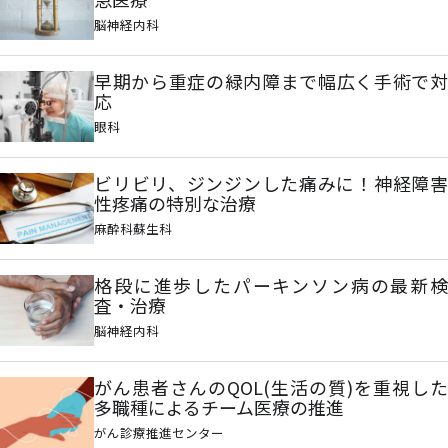
脳神経内科
早期から重症の緑内障まで幅広く手術で対
応
眼科
ビリビリ、ジンジンした痛みに！神経障害
性疼痛の特別な治療
麻酔科蘇生科
格段に進歩したパーキンソン病の最新検
査・治療
脳神経内科
がん患者さんのQOL(生活の質)を重視した
多職種によるチーム医療の推進
がん診療推進センター