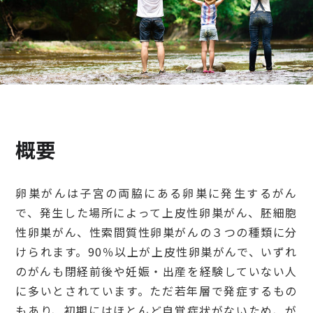
検診・検査
出産・子ども
病院の機能と役割
概要
卵巣がんは子宮の両脇にある卵巣に発生するがん
で、発生した場所によって上皮性卵巣がん、胚細胞
性卵巣がん、性索間質性卵巣がんの３つの種類に分
けられます。90％以上が上皮性卵巣がんで、いずれ
のがんも閉経前後や妊娠・出産を経験していない人
に多いとされています。ただ若年層で発症するもの
もあり、初期にはほとんど自覚症状がないため、が