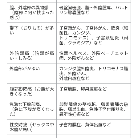
膣、外陰部の異物感
骨盤臓器脱、膣～外陰腫瘍、バルト
（陰部に何か挟まった
リン腺嚢腫など
感じ）
帯下（おりもの）が多
子宮頸がん、子宮体がん、膣炎（細
い
菌性、カンジダ、
トリコモナス）、子宮頸管炎（淋
菌、クラミジア）など
外陰部痛（陰部が痛
性器ヘルペス、外陰ベーチェット
い・しみる）
病、外陰がんなど
外陰部がかゆい
カンジダ膣外陰炎、トリコモナス膣
炎、外陰がん、
外陰白斑症など
腹部膨隆感（お腹が大
子宮筋腫、卵巣腫瘍など
きくなった）
急激な下腹部痛、
卵巣腫瘍の茎捻転、卵巣嚢腫の破
（急に下腹が痛くなっ
裂、卵巣出血、急性子宮付属器炎、
た）
異所性妊娠など
性交時痛（セックス中
子宮内膜症、黄体出血など
お腹が痛い）