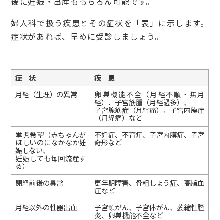
後に妊娠・出産ももちろん可能です。
婦人科で扱う疾患とその症状を「表」に示します。
症状があれば、早めに受診しましょう。
症 状
疾 患
月経（生理）の異常
卵巣機能不全（月経不順・無月
経）、子宮筋腫（月経過多）、
子宮腺筋症（月経痛）、子宮内膜症
（月経痛）など
挙児希望（赤ちゃんが
不妊症、不育症、子宮内膜症、子宮
ほしいのになかなか妊
奇形など
娠しない、
妊娠しても毎回流産す
る）
閉経前後の異常
更年期障害、骨粗しょう症、高脂血
症など
月経以外の性器出血
子宮頸がん、子宮体がん、萎縮性膣
炎、卵巣機能不全など