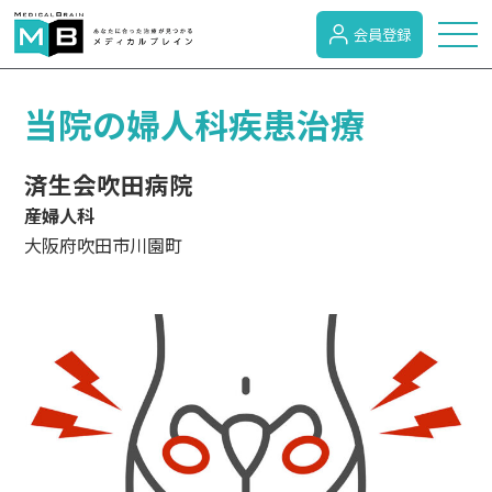
会員登録
トピックス
当院の婦人科疾患治療
済生会吹田病院
症状検索
産婦人科
大阪府吹田市川園町
病名検索
病気のカテゴリー
がん