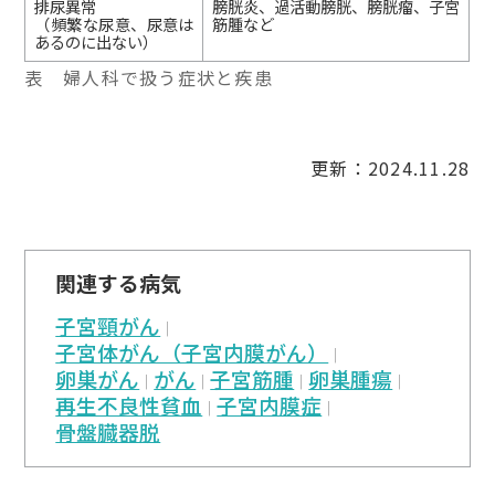
排尿異常
膀胱炎、過活動膀胱、膀胱瘤、子宮
（頻繁な尿意、尿意は
筋腫など
あるのに出ない）
表 婦人科で扱う症状と疾患
更新：2024.11.28
関連する病気
子宮頸がん
子宮体がん（子宮内膜がん）
卵巣がん
がん
子宮筋腫
卵巣腫瘍
再生不良性貧血
子宮内膜症
骨盤臓器脱