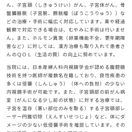
ん、子宮頸（しきゅうけい）がん、子宮体がん、骨
盤臓器脱（子宮脱、膀胱瘤（ぼうこうりゅう））な
どの治療・手術に幅広く対応しています。薬や経過
観察で対応できる場合は、むやみに手術は行いませ
ん。また、ホルモン異常（卵巣機能不全、更年期障
害など）に対しては、漢方治療も取り入れて患者さ
んのＱＯＬ（生活の質）の向上に努めています。
当院には、日本産婦人科内視鏡学会が認める腹腔鏡
技術を持つ医師が複数名在籍しており、良性疾患の
多くは侵襲（しんしゅう）（体への負担）の少ない
内視鏡手術が可能です。また、子宮頸部の前がん病
変（がんになる少し前の状態）に対する治療では、
子宮を温存（悪い部位のみを取る）する子宮頸部レ
ーザー円錐切除（えんすいせつじょ）など、体にダ
メージの少ない低侵襲手術を推奨しています。その