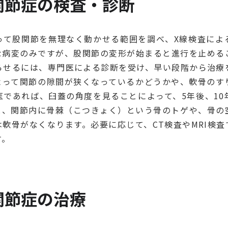
関節症の検査・診断
って股関節を無理なく動かせる範囲を調べ、X線検査によ
な病変のみですが、股関節の変形が始まると進行を止める
らせるには、専門医による診断を受け、早い段階から治療
よって関節の隙間が狭くなっているかどうかや、軟骨のす
医であれば、臼蓋の角度を見ることによって、5年後、10
と、関節内に骨棘（こつきょく）という骨のトゲや、骨の
軟骨がなくなります。必要に応じて、CT検査やMRI検
す。
関節症の治療