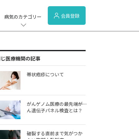
会員登録
病気のカテゴリー
同じ医療機関の記事
帯状疱疹について
がんゲノム医療の最先端――が
ん遺伝子パネル検査とは？
破裂する直前まで気がつか