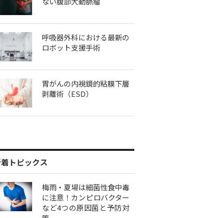
ない腹部大動脈瘤
呼吸器外科における最新の
ロボット支援手術
胃がんの内視鏡的粘膜下層
剥離術（ESD）
新着トピックス
梅雨・夏場は細菌性食中毒
に注意！カンピロバクター
など4つの原因菌と予防対
策