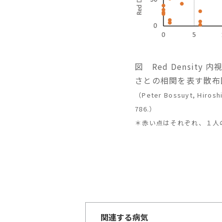
図 Red Densit
さとの相関を表す散布
（Peter Bossuyt, Hiroshi
786.）
＊赤い点はそれぞれ、１人
関連する病気