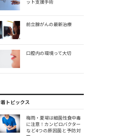
ット支援手術
前立腺がんの最新治療
口腔内の環境って大切
新着トピックス
梅雨・夏場は細菌性食中毒
に注意！カンピロバクター
など4つの原因菌と予防対