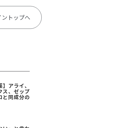
イントップへ
薬】アライ、
クス、ゼップ
ロと同成分の