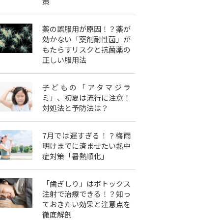
策
薬の誤服用が原因！？薬が
効かない「薬剤耐性菌」が
もたらすリスクと抗菌薬の
正しい服用法
子どもの「アタマジラ
ミ」、初夏は流行に注意！
対処法と予防法は？
7月では遅すぎる！？梅雨
明けまでに済ませたい熱中
症対策「暑熱順化」
「歯ぎしり」はボトックス
注射で治療できる！？知っ
ておきたい効果と注意点を
徹底解剖