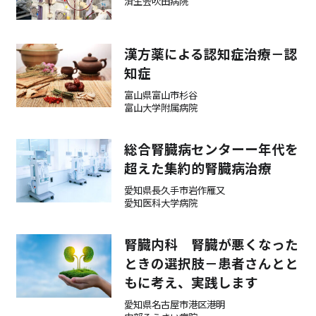
済生会吹田病院
検診・検査
漢方薬による認知症治療－認
知症
出産・子ども
富山県富山市杉谷
富山大学附属病院
病院の機能と役割
総合腎臓病センターー年代を
超えた集約的腎臓病治療
愛知県長久手市岩作雁又
愛知医科大学病院
腎臓内科 腎臓が悪くなった
ときの選択肢－患者さんとと
もに考え、実践します
愛知県名古屋市港区港明