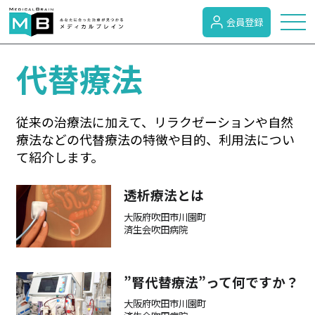
会員登録
代替療法
トピックス
従来の治療法に加えて、リラクゼーションや自然
症状検索
療法などの代替療法の特徴や目的、利用法につい
て紹介します。
病名検索
透析療法とは
大阪府吹田市川園町
病気のカテゴリー
済生会吹田病院
”腎代替療法”って何ですか？
がん
大阪府吹田市川園町