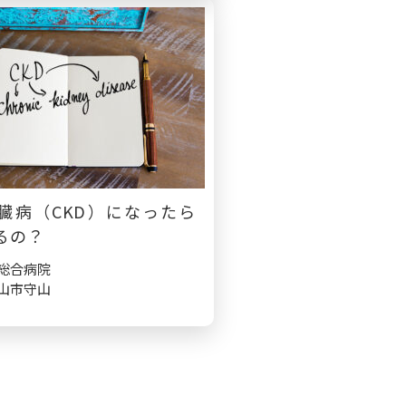
臓病（CKD）になったら
るの？
総合病院
山市守山