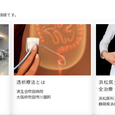
録順です。
透析療法とは
浜松医
全治療
済生会吹田病院
大阪府吹田市川園町
浜松医科
静岡県浜