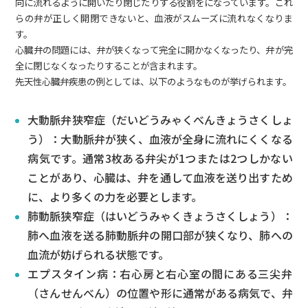
向に流れるように開いたり閉じたりする役割をになっています。これ
らの弁が正しく開閉できないと、血液がスムーズに流れなくなりま
す。
心臓弁の問題には、弁が狭くなって完全に開かなくなったり、弁が完
全に閉じなくなったりすることが含まれます。
先天性心臓弁疾患の例としては、以下のようなものが挙げられます。
大動脈弁狭窄症（だいどうみゃくべんきょうさくしょ
う）：大動脈弁が狭く、血液が全身に流れにくくなる
病気です。通常3枚ある弁尖が1つまたは2つしかない
ことがあり、心臓は、弁を通して血液を送り出すため
に、より多くの力を必要とします。
肺動脈狭窄症（はいどうみゃくきょうさくしょう）：
肺へ血液を送る肺動脈弁の開口部が狭くなり、肺への
血流が妨げられる状態です。
エプスタイン病：右心房と右心室の間にある三尖弁
（さんせんべん）の位置や形に通常がある病気で、弁