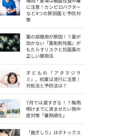
梅雨・夏場は細菌性食中毒
に注意！カンピロバクター
など4つの原因菌と予防対
策
薬の誤服用が原因！？薬が
効かない「薬剤耐性菌」が
もたらすリスクと抗菌薬の
正しい服用法
子どもの「アタマジラ
ミ」、初夏は流行に注意！
対処法と予防法は？
7月では遅すぎる！？梅雨
明けまでに済ませたい熱中
症対策「暑熱順化」
「歯ぎしり」はボトックス