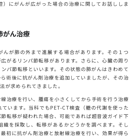
腔）にがんが広がった場合の治療に関してお話ししま
肺がん治療
がんが肺の外まで進展する場合があります。その１つ
が広がるリンパ節転移があります。さらに、心臓の周り
リンパ節転移といいます。その状態の肺がんはきわめて
から術後に抗がん剤治療を追加していましたが、その治
療法が求められてきました。
射線治療を行い、腫瘍を小さくしてから手術を行う治療
ています。当科でもPET-CT検査（糖の代謝を使った
パ節転移が疑われた場合、可能であれば超音波ガイド下
組織を採取し、転移があるかどうかを調べます。そし
、最初に抗がん剤治療と放射線治療を行い、効果が得ら