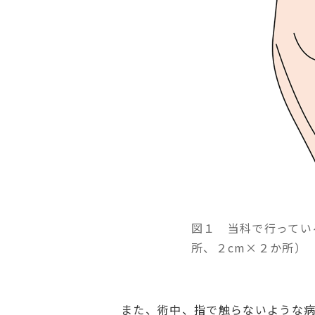
図１ 当科で行ってい
所、２cm×２か所）
また、術中、指で触らないような病