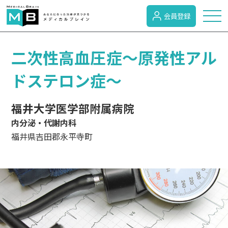
会員登録
トピックス
二次性高血圧症～原発性アル
ドステロン症～
症状検索
福井大学医学部附属病院
内分泌・代謝内科
病名検索
福井県吉田郡永平寺町
病気のカテゴリー
がん