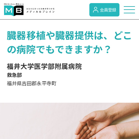
会員登録
トピックス
臓器移植や臓器提供は、どこ
の病院でもできますか？
症状検索
福井大学医学部附属病院
救急部
病名検索
福井県吉田郡永平寺町
病気のカテゴリー
がん