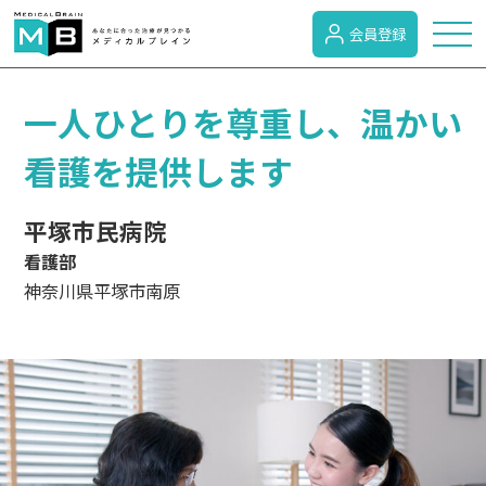
会員登録
トピックス
一人ひとりを尊重し、温かい
看護を提供します
症状検索
平塚市民病院
看護部
病名検索
神奈川県平塚市南原
病気のカテゴリー
がん