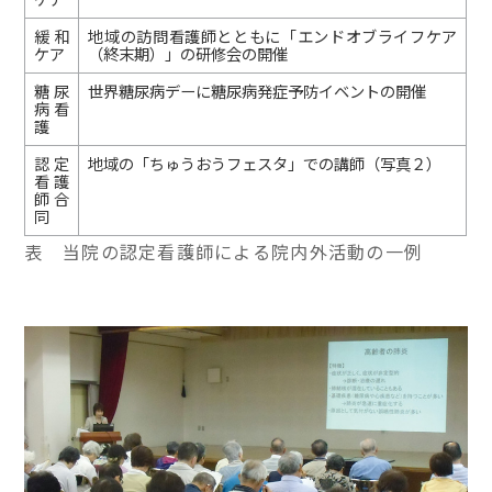
緩和
地域の訪問看護師とともに「エンドオブライフケア
ケア
（終末期）」の研修会の開催
糖尿
世界糖尿病デーに糖尿病発症予防イベントの開催
病看
護
認定
地域の「ちゅうおうフェスタ」での講師（写真２）
看護
師合
同
表 当院の認定看護師による院内外活動の一例