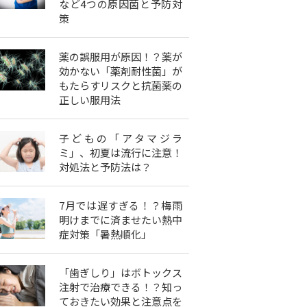
など4つの原因菌と予防対
策
薬の誤服用が原因！？薬が
効かない「薬剤耐性菌」が
もたらすリスクと抗菌薬の
正しい服用法
子どもの「アタマジラ
ミ」、初夏は流行に注意！
対処法と予防法は？
7月では遅すぎる！？梅雨
明けまでに済ませたい熱中
症対策「暑熱順化」
「歯ぎしり」はボトックス
注射で治療できる！？知っ
ておきたい効果と注意点を