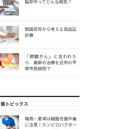
脳卒中ってどんな病気？
戦国武将から考える高血圧
診療
「膵臓がん」と言われた
ら 最新の治療を近所の平
塚市民病院で
新着トピックス
梅雨・夏場は細菌性食中毒
に注意！カンピロバクター