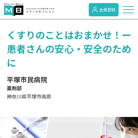
会員登録
トピックス
くすりのことはおまかせ！ー
患者さんの安心・安全のため
症状検索
に
病名検索
平塚市民病院
薬剤部
神奈川県平塚市南原
病気のカテゴリー
がん