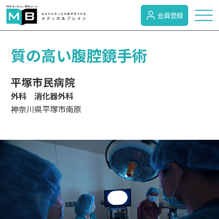
会員登録
トピックス
質の高い腹腔鏡手術
平塚市民病院
症状検索
外科 消化器外科
神奈川県平塚市南原
病名検索
病気のカテゴリー
がん