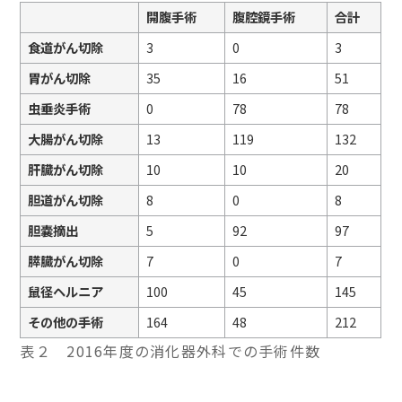
開腹手術
腹腔鏡手術
合計
食道がん切除
3
0
3
胃がん切除
35
16
51
虫垂炎手術
0
78
78
大腸がん切除
13
119
132
肝臓がん切除
10
10
20
胆道がん切除
8
0
8
胆嚢摘出
5
92
97
膵臓がん切除
7
0
7
鼠径ヘルニア
100
45
145
その他の手術
164
48
212
表２ 2016年度の消化器外科での手術件数