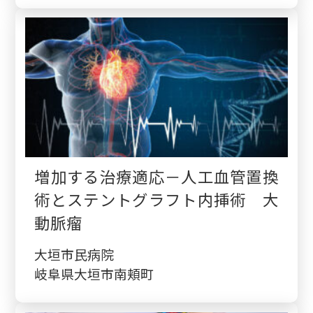
増加する治療適応－人工血管置換
術とステントグラフト内挿術 大
動脈瘤
大垣市民病院
岐阜県大垣市南頬町