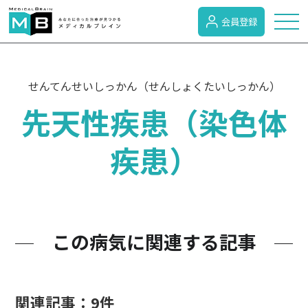
会員登録
トピックス
せんてんせいしっかん（せんしょくたいしっかん）
先天性疾患（染色体
症状検索
疾患）
病名検索
病気のカテゴリー
この病気に関連する記事
がん
関連記事：9件