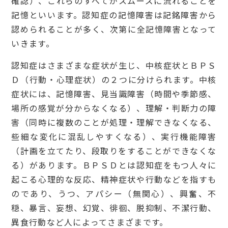
確認）、これらのすべてがスムーズに流れることを
記憶といいます。認知症の記憶障害は記銘障害から
認められることが多く、次第に全記憶障害となって
いきます。
認知症はさまざまな症状が生じ、中核症状とＢＰＳ
Ｄ（行動・心理症状）の２つに分けられます。中核
症状には、記憶障害、見当識障害（時間や季節感、
場所の感覚が分からなくなる）、理解・判断力の障
害（同時に複数のことが処理・理解できなくなる、
些細な変化に混乱しやすくなる）、実行機能障害
（計画を立てたり、段取りをすることができなくな
る）があります。ＢＰＳＤとは認知症をもつ人々に
起こる心理的な反応、精神症状や行動などを指すも
のであり、うつ、アパシー（無関心）、興奮、不
穏、暴言、妄想、幻覚、徘徊、脱抑制、不潔行動、
異食行動など人によってさまざまです。