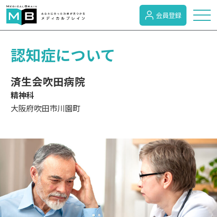
会員登録
トピックス
認知症について
済生会吹田病院
症状検索
精神科
大阪府吹田市川園町
病名検索
病気のカテゴリー
がん