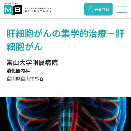
会員登録
トピックス
肝細胞がんの集学的治療－肝
細胞がん
症状検索
富山大学附属病院
消化器内科
病名検索
富山県富山市杉谷
病気のカテゴリー
がん