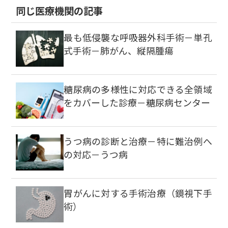
同じ医療機関の記事
最も低侵襲な呼吸器外科手術－単孔
式手術－肺がん、縦隔腫瘍
糖尿病の多様性に対応できる全領域
をカバーした診療－糖尿病センター
うつ病の診断と治療－特に難治例へ
の対応－うつ病
胃がんに対する手術治療（鏡視下手
術）