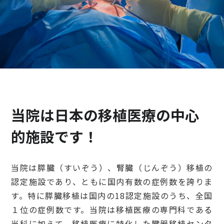
検診・検査
出産・子ども
病院の機能と役割
当院は日本の移植医療の中心
的施設です！
当院は膵臓（すいぞう）、腎臓（じんぞう）移植の
認定施設であり、ともに国内有数の症例数を誇りま
す。特に膵臓移植は国内の18認定施設のうち、全国
１位の症例数です。当院は移植医療の専門科である
当科に加えて、移植医療に特化した臓器移植センタ