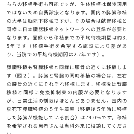
ちらの移植手術も可能ですが、生体移植は保険適用
ではないため自費診療となります。国内の膵臓移植
の大半は脳死下移植ですが、その場合は献腎移植と
同様に日本臓器移植ネットワークへの登録が必要と
なります。登録から移植までの平均待機期間は約3.
5年です（移植手術を希望する施設により差があ
り、当院での平均待機期間は2.7年です）。
膵臓移植も腎臓移植と同様に腰骨の近くに移植しま
す（図２）。膵臓と腎臓の同時移植の場合は、左右
の腰骨の近くにそれぞれ移植します。移植後は腎臓
移植と同様に免疫抑制薬の内服が必要となります
が、日常生活の制限はほとんどありません。国内の
脳死下膵臓移植の５年生着率（移植後５年時に移植
した膵臓が機能している割合）は79.0％です。移植
を希望される患者さんは当科外来に相談してくださ
い。