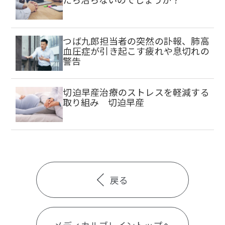
つば九郎担当者の突然の訃報、肺高
血圧症が引き起こす疲れや息切れの
警告
切迫早産治療のストレスを軽減する
取り組み 切迫早産
戻る
メディカルブレイントップへ