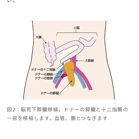
図2：脳死下膵臓移植。ドナーの膵臓と十二指腸の
一部を移植します。血管、腸とつなぎます