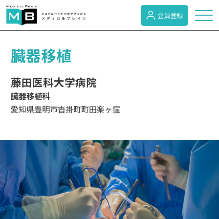
会員登録
トピックス
臓器移植
藤田医科大学病院
症状検索
臓器移植科
愛知県豊明市沓掛町町田楽ヶ窪
病名検索
病気のカテゴリー
がん