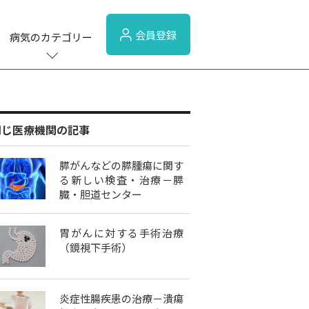
会員登録
病気のカテゴリー
同じ医療機関の記事
膵がんなどの膵腫瘍に関す
る新しい検査・治療－膵
臓・胆道センター
胃がんに対する手術治療
（鏡視下手術）
炎症性腸疾患の治療－潰瘍