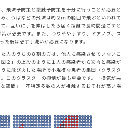
は、飛沫予防策と接触予防策を十分に行うことが必要と
ゃみ、つばなどの飛沫は約２ｍの範囲で飛ぶといわれて
いて、互いに手を伸ばしたら届く距離で長時間過ごすと
対策が必要です。また、つり革や手すり、ドアノブ、ス
った後は必ず手洗いが必要になります。
った人のうちの８割の方は、他人に感染させていないこ
「図２」の上段のように１人の感染者から次々と感染が
ように飛び火した場所で小規模な患者の集団（クラスタ
す。このクラスターの抑制が最も重要です。「換気が悪
うな空間」「不特定多数の人が接触するおそれが高い場