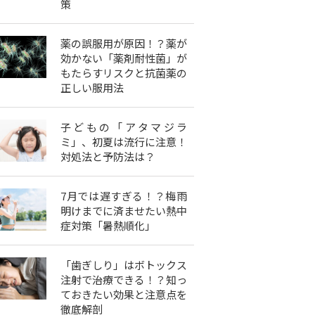
策
薬の誤服用が原因！？薬が
効かない「薬剤耐性菌」が
もたらすリスクと抗菌薬の
正しい服用法
子どもの「アタマジラ
ミ」、初夏は流行に注意！
対処法と予防法は？
7月では遅すぎる！？梅雨
明けまでに済ませたい熱中
症対策「暑熱順化」
「歯ぎしり」はボトックス
注射で治療できる！？知っ
ておきたい効果と注意点を
徹底解剖