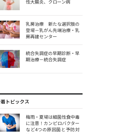
性大腸炎、クローン病
乳房治療 新たな選択肢の
登場－乳がん先端治療・乳
房再建センター
統合失調症の早期診断・早
期治療－統合失調症
新着トピックス
梅雨・夏場は細菌性食中毒
に注意！カンピロバクター
など4つの原因菌と予防対