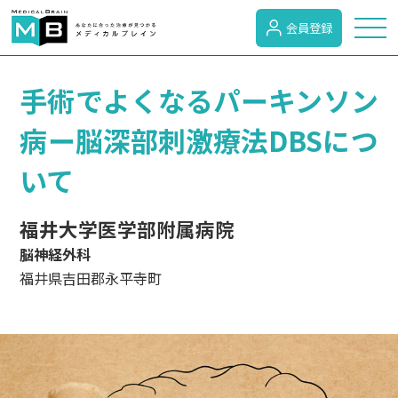
会員登録
トピックス
手術でよくなるパーキンソン
病ー脳深部刺激療法DBSにつ
症状検索
いて
病名検索
福井大学医学部附属病院
脳神経外科
福井県吉田郡永平寺町
病気のカテゴリー
がん