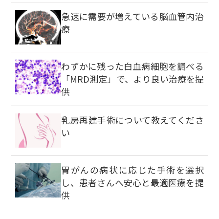
急速に需要が増えている脳血管内治
療
わずかに残った白血病細胞を調べる
「MRD測定」で、より良い治療を提
供
乳房再建手術について教えてくださ
い
胃がんの病状に応じた手術を選択
し、患者さんへ安心と最適医療を提
供