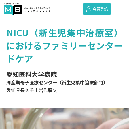
会員登録
トピックス
NICU（新生児集中治療室）
におけるファミリーセンター
症状検索
ドケア
病名検索
愛知医科大学病院
周産期母子医療センター（新生児集中治療部門）
愛知県長久手市岩作雁又
病気のカテゴリー
がん