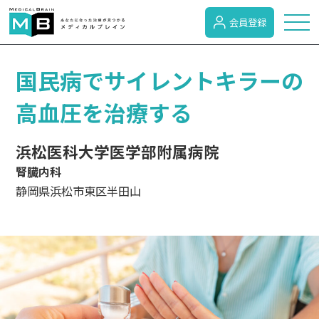
会員登録
トピックス
国民病でサイレントキラーの
高血圧を治療する
症状検索
浜松医科大学医学部附属病院
腎臓内科
病名検索
静岡県浜松市東区半田山
病気のカテゴリー
がん