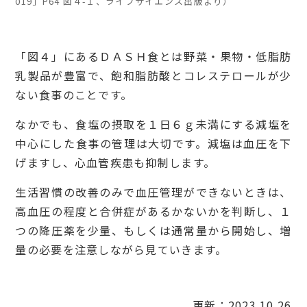
019」P64 図４-１、ライフサイエンス出版より）
「図４」にあるＤＡＳＨ食とは野菜・果物・低脂肪
乳製品が豊富で、飽和脂肪酸とコレステロールが少
ない食事のことです。
なかでも、食塩の摂取を１日６ｇ未満にする減塩を
中心にした食事の管理は大切です。減塩は血圧を下
げますし、心血管疾患も抑制します。
生活習慣の改善のみで血圧管理ができないときは、
高血圧の程度と合併症があるかないかを判断し、１
つの降圧薬を少量、もしくは通常量から開始し、増
量の必要を注意しながら見ていきます。
更新：2023.10.26