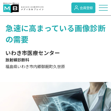
会員登録
トピックス
急速に高まっている画像診断
の需要
症状検索
いわき市医療センター
放射線診断科
病名検索
福島県いわき市内郷御厩町久世原
病気のカテゴリー
がん