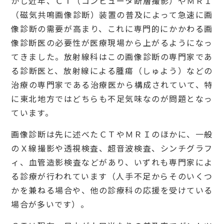
かし近年、ＣＴ（コンピュータ断層撮影）やＭＲＩ
（磁気共鳴画像診断）装置の普及によって急速に画
像診断の需要が高まり、これに専門的にかかわる画
像診断医の必要性が医療現場から上がるようになっ
てきました。放射線科はこの画像診断の専門家であ
る診断医と、放射線による腫瘍（しゅよう）などの
治療の専門家である治療医から構成されていて、特
に東北地方ではどちらも不足気味なのが問題となっ
ています。
画像診断は先に述べたＣＴやＭＲＩのほかに、一般
のＸ線撮影や透視検査、超音波検査、シンチグラフ
ィ、血管造影検査などがあり、いずれも専門家によ
る診療が行われています（人手不足からそのいくつ
かを兼ねる場合や、他の診療科の応援を受けている
場合が多いです）。