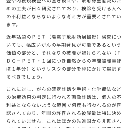
査や内視鏡検査への置き換えや、放射線量低減のた
めの工夫が日々研究されており、検診を受ける人へ
の不利益とならないような考え方が重要とされてい
ます。
近年話題のＰＥＴ（陽電子放射断層撮影）検査につ
いても、幅広いがんの早期発見が可能であるという
価値の部分と、それなりの被曝が避けられない（Ｆ
ＤＧ－ＰＥＴ・１回につき自然からの年間被曝量ほ
ぼ１年分）というリスクの部分を秤にかけて選択す
るべきでしょう。
これに対し、がんの確定診断や手術・化学療法など
の治療効果の判定に行われる画像診断は、個人の不
利益とならないような範囲で何度も行われるのが容
認されており、年間の許容される被曝量は特に決め
られていません。これはほかの先進国から非難され