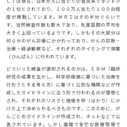
ＣＴは現在、日本が人口当たりの普及率でダントツ
の１位とされており、１００万人当たり１００台程
度が稼動しています。ＭＲＩはその半分ぐらいで
す。当然検査件数も膨大であり、先進国間の平均を
大きく上回っているようです。しかもその大部分は
何らかのがん診療にかかわっており、がんの診断・
治療・経過観察など、それぞれのタイミングで頻繁
（ひんぱん）に行われています。
どういった検査が選択されるのかは、ＥＢＭ（臨床
研究の成果を生かし、科学的根拠に基づいた治療を
行おうとする考え方）に基づく公的な機関などが作
成したガイドラインに沿う形で行われるのが理想と
され、それぞれのリスクと価値を秤（はかり）にか
けた上で決められるべきものです。このために、が
んごとのガイドラインが作成され、ネットなどで公
表されています。しかし複雑で多忙な医療現場で