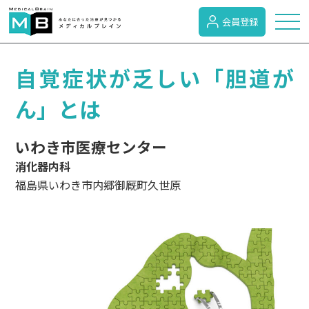
会員登録
トピックス
自覚症状が乏しい「胆道が
ん」とは
症状検索
いわき市医療センター
消化器内科
病名検索
福島県いわき市内郷御厩町久世原
病気のカテゴリー
がん