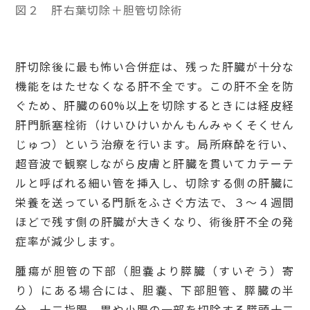
図２ 肝右葉切除＋胆管切除術
肝切除後に最も怖い合併症は、残った肝臓が十分な
機能をはたせなくなる肝不全です。この肝不全を防
ぐため、肝臓の60%以上を切除するときには経皮経
肝門脈塞栓術（けいひけいかんもんみゃくそくせん
じゅつ）という治療を行います。局所麻酔を行い、
超音波で観察しながら皮膚と肝臓を貫いてカテーテ
ルと呼ばれる細い管を挿入し、切除する側の肝臓に
栄養を送っている門脈をふさぐ方法で、３～４週間
ほどで残す側の肝臓が大きくなり、術後肝不全の発
症率が減少します。
腫瘍が胆管の下部（胆嚢より膵臓（すいぞう）寄
り）にある場合には、胆嚢、下部胆管、膵臓の半
分、十二指腸、胃や小腸の一部を切除する膵頭十二