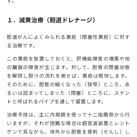
す。
１．減黄治療（胆道ドレナージ）
胆道がんによくみられる黄疸（閉塞性黄疸）に対す
る治療です。
この黄疸を放置しておくと、肝機能障害の増悪や他
の臓器の障害が生じます。対して、胆管の閉塞状態
を解除し胆汁の流れを戻せば、黄疸は軽快します。
そのために、胆管の細くなった（狭窄）ところ、あ
るいは詰まってしまった（閉塞）ところに、ステン
トと呼ばれるパイプを通して留置します。
治療手技は、主に内視鏡を使って十二指腸側から行
いますが、それが困難な場合は超音波装置とレント
ゲンで見ながら、体外から胆管を穿刺（せんし）し