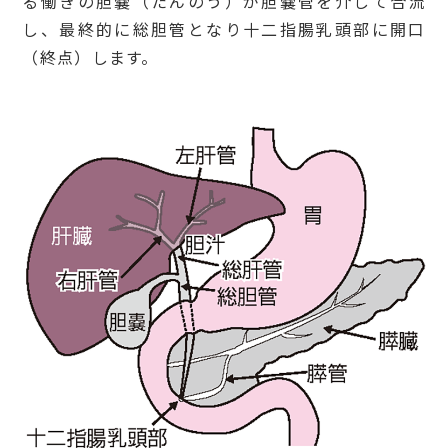
る働きの胆嚢（たんのう）が胆嚢管を介して合流
し、最終的に総胆管となり十二指腸乳頭部に開口
（終点）します。