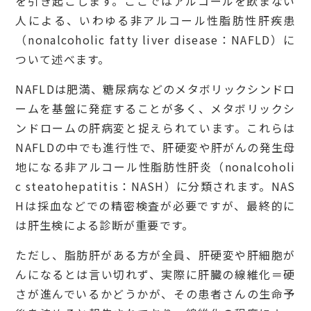
を引き起こします。ここではアルコールを飲まない
人による、いわゆる非アルコール性脂肪性肝疾患
（nonalcoholic fatty liver disease：NAFLD）に
ついて述べます。
NAFLDは肥満、糖尿病などのメタボリックシンドロ
ームを基盤に発症することが多く、メタボリックシ
ンドロームの肝病変と捉えられています。これらは
NAFLDの中でも進行性で、肝硬変や肝がんの発生母
地になる非アルコール性脂肪性肝炎（nonalcoholi
c steatohepatitis：NASH）に分類されます。NAS
Hは採血などでの精密検査が必要ですが、最終的に
は肝生検による診断が重要です。
ただし、脂肪肝がある方が全員、肝硬変や肝細胞が
んになるとは言い切れず、実際に肝臓の線維化＝硬
さが進んでいるかどうかが、その患者さんの生命予