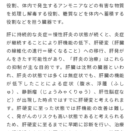
役割、体内で発生するアンモニアなどの有害な物質
を処理し解毒する役割、糖質などを体内へ蓄積する
役割などを担う臓器です。
肝に持続的な炎症＝慢性肝炎の状態が続くと、炎症
が継続することにより肝機能の低下、肝硬変（肝臓
の線維化の進行＝硬くなること）への移行、肝発が
んをきたす可能性があり、「肝炎の治療」はこれら
の抑制が主な目的です。肝臓は沈黙の臓器といわ
れ、肝炎の状態では多くは無症状でも、肝臓の機能
が低下したことによる症状（腹水、浮腫（ふし
ゅ）、静脈瘤（じょうみゃくりゅう）、肝性脳症な
ど）が出現した時点ではすでに肝硬変と考えられま
す。肝硬変に至った状態では肝機能の改善は難し
く、発がんのリスクも高い状態であると考えられる
ため、肝硬変に至るまでに早期に診断を行い、治療