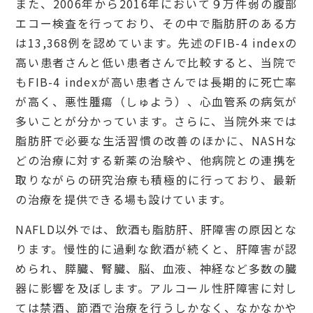
また、2006年から2016年において９万件弱の腹部
エコー検査を行っており、その中で脂肪肝のある方
は13,368例を認めています。先述のFIB-4 indexの
高い患者さんと低い患者さんで比較すると、当院で
もFIB-4 indexが高い患者さんでは長期的に死亡率
が高く、悪性腫瘍（しゅよう）、心血管系の病気が
多いことが分かっています。さらに、当院外来では
脂肪肝で必要な生活習慣の改善のほかに、NASHな
どの治療に対する新薬の治験や、他病院との連携を
取りながらの研究治療も積極的に行っており、最新
の治療を提供できる場も設けています。
NAFLD以外では、飲酒も脂肪肝、肝障害の原因とな
ります。慢性的に過剰な飲酒が続くと、肝障害が認
められ、膵臓、腎臓、脳、血液、神経など多数の臓
器に影響を及ぼします。アルコール性肝障害に対し
ては禁酒、節酒で治療を行うしかなく、なかなかや