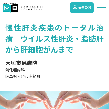
会員登録
トピックス
慢性肝炎疾患のトータル治
療 ウイルス性肝炎・脂肪肝
症状検索
から肝細胞がんまで
病名検索
大垣市民病院
消化器内科
岐阜県大垣市南頬町
病気のカテゴリー
がん