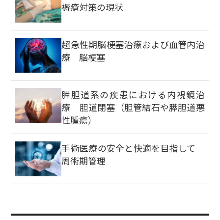
褥瘡対策の現状
超急性期脳梗塞治療および血管内治
療 脳梗塞
膵胆道系の疾患における内視鏡治
療 胆道閉塞（胆管結石や膵胆道悪
性腫瘍）
手術医療の安全と快適を目指して
周術期管理