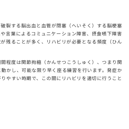
が破裂する脳出血と血管が閉塞（へいそく）する脳梗塞
痺や言葉によるコミュニケーション障害、摂食嚥下障害
状が残ることが多く、リハビリが必要となる頻度（ひん
週間程度は関節拘縮（かんせつこうしゅく）、つまり関
に動かし、可能な限り早く座る練習を行います。発症か
がりやすい時期で、この間にリハビリを適切に行うこと