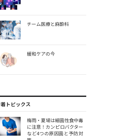
チーム医療と麻酔科
緩和ケアの今
新着トピックス
梅雨・夏場は細菌性食中毒
に注意！カンピロバクター
など4つの原因菌と予防対
策