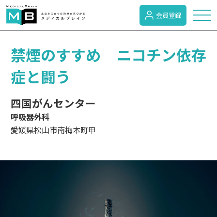
会員登録
トピックス
禁煙のすすめ ニコチン依存
症と闘う
症状検索
四国がんセンター
呼吸器外科
病名検索
愛媛県松山市南梅本町甲
病気のカテゴリー
がん