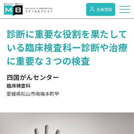
会員登録
トピックス
診断に重要な役割を果たして
いる臨床検査科ー診断や治療
症状検索
に重要な３つの検査
病名検索
四国がんセンター
臨床検査科
愛媛県松山市南梅本町甲
病気のカテゴリー
がん