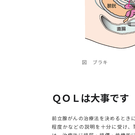
図 ブラキ
ＱＯＬは大事です
前立腺がんの治療法を決めるとき
程度かなどの説明を十分に受け、
は、治療後に排尿・排便・性機能