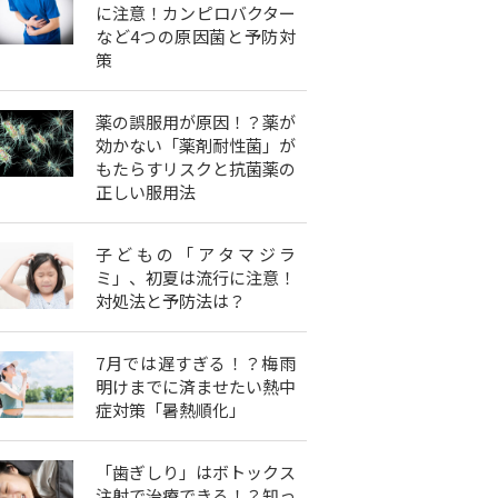
に注意！カンピロバクター
など4つの原因菌と予防対
策
薬の誤服用が原因！？薬が
効かない「薬剤耐性菌」が
もたらすリスクと抗菌薬の
正しい服用法
子どもの「アタマジラ
ミ」、初夏は流行に注意！
対処法と予防法は？
7月では遅すぎる！？梅雨
明けまでに済ませたい熱中
症対策「暑熱順化」
「歯ぎしり」はボトックス
注射で治療できる！？知っ