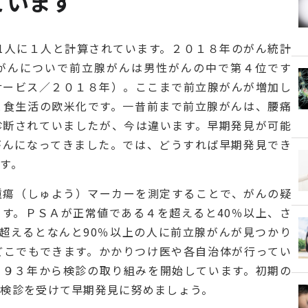
ています
1人に１人と計算されています。２０１８年のがん統計
がんについで前立腺がんは男性がんの中で第４位です
サービス／２０１８年）。ここまで前立腺がんが増加し
と食生活の欧米化です。一昔前まで前立腺がんは、腰痛
診断されていましたが、今は違います。早期発見が可能
がんになってきました。では、どうすれば早期発見でき
す。
腫瘍（しゅよう）マーカーを測定することで、がんの疑
す。ＰＳＡが正常値である４を超えると40％以上、さ
0を超えるとなんと90％以上の人に前立腺がんが見つかり
どこでもできます。かかりつけ医や各自治体が行ってい
９９３年から検診の取り組みを開始しています。初期の
。検診を受けて早期発見に努めましょう。